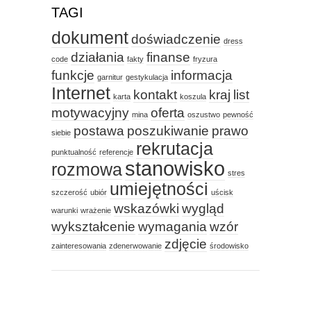
TAGI
dokument
doświadczenie
dress
działania
finanse
code
fakty
fryzura
funkcje
informacja
garnitur
gestykulacja
Internet
kontakt
kraj
list
karta
koszula
motywacyjny
oferta
mina
oszustwo
pewność
postawa
poszukiwanie
prawo
siebie
rekrutacja
punktualność
referencje
stanowisko
rozmowa
stres
umiejętności
szczerość
ubiór
uścisk
wskazówki
wygląd
warunki
wrażenie
wykształcenie
wymagania
wzór
zdjęcie
zainteresowania
zdenerwowanie
środowisko