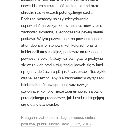
nawet kilkuminutowe spóźnienie może od razu
skreślić nas w oczach potencjalnego szefa.
Podczas rozmowy należy zdecydowanie
odpowiadać na wszystkie pytania rozmówcy oraz
zachować skromną, a jednocześnie pewną siebie
postawę. W tym pozwoli nam na pewno elegancki
strój, dobrany w stonowanych kolorach oraz u
kobiet delikatny makijaż, ponieważ on też doda im
pewności siebie. Należy też pamiętać o pozbyciu
się wszelkich produktów, znajdujących się w buzi
np. gumy do żucia bądź jakiś cukierków. Niezwykle
ważne jest też to, aby nie zapomnieć o wyłączeniu
telefonu komórkowego, ponieważ dźwięk
dzwoniącej komórki może zdenerwować zarówno
potencjalnego pracodawcę, jak i osobę ubiegającą
się o dane stanowisko.
Kategoria:
zatrudnienie
Tagi:
pewność siebie
,
postawa
,
punktualność
Data:
25 luty 2016
.